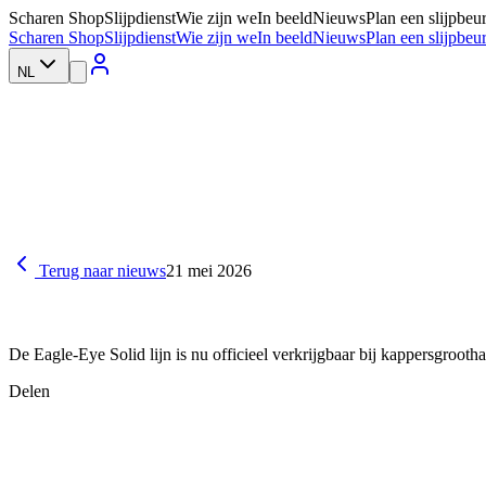
Scharen Shop
Slijpdienst
Wie zijn we
In beeld
Nieuws
Plan een slijpbeur
Scharen Shop
Slijpdienst
Wie zijn we
In beeld
Nieuws
Plan een slijpbeur
NL
Terug naar nieuws
21 mei 2026
De Eagle-Eye Solid lijn is nu officieel verkrijgbaar bij kappersgr
Delen