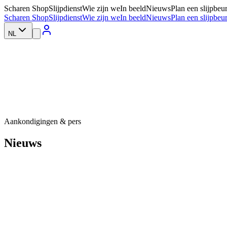
Scharen Shop
Slijpdienst
Wie zijn we
In beeld
Nieuws
Plan een slijpbeur
Scharen Shop
Slijpdienst
Wie zijn we
In beeld
Nieuws
Plan een slijpbeur
NL
Aankondigingen & pers
Nieuws