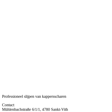
Voorraad
20 op voorraad
Lijn
Eagle-Eye precision
Afmeting
5
Staal
Japans VG-10-staal
Functie
Precisie werk/ details
Aantal
-
+
Subtotaal
€ 310,00
Professioneel slijpen van kappersscharen
Contact
Mühlenbachstraße 6/1/1, 4780 Sankt-Vith