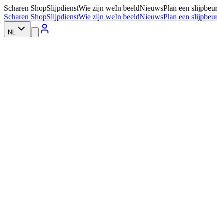
Scharen Shop
Slijpdienst
Wie zijn we
In beeld
Nieuws
Plan een slijpbeur
Scharen Shop
Slijpdienst
Wie zijn we
In beeld
Nieuws
Plan een slijpbeur
NL