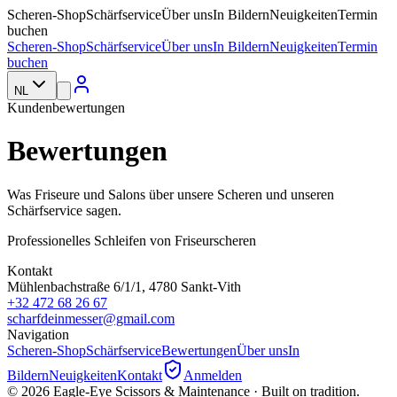
Scheren-Shop
Schärfservice
Über uns
In Bildern
Neuigkeiten
Termin
buchen
Scheren-Shop
Schärfservice
Über uns
In Bildern
Neuigkeiten
Termin
buchen
NL
Kundenbewertungen
Bewertungen
Was Friseure und Salons über unsere Scheren und unseren
Schärfservice sagen.
Professionelles Schleifen von Friseurscheren
Kontakt
Mühlenbachstraße 6/1/1, 4780 Sankt-Vith
+32 472 68 26 67
scharfdeinmesser@gmail.com
Navigation
Scheren-Shop
Schärfservice
Bewertungen
Über uns
In
Bildern
Neuigkeiten
Kontakt
Anmelden
©
2026
Eagle-Eye Scissors & Maintenance · Built on tradition.