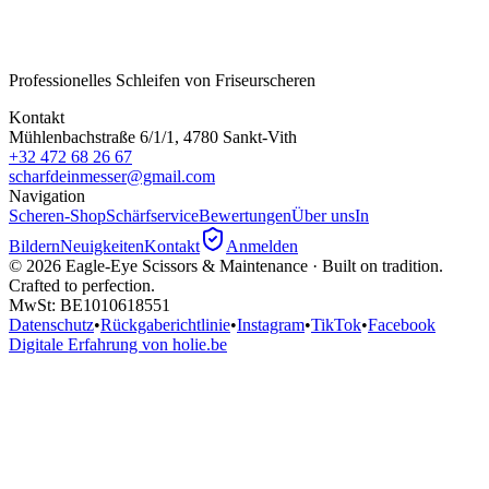
Professionelles Schleifen von Friseurscheren
Kontakt
Mühlenbachstraße 6/1/1, 4780 Sankt-Vith
+32 472 68 26 67
scharfdeinmesser@gmail.com
Navigation
Scheren-Shop
Schärfservice
Bewertungen
Über uns
In
Bildern
Neuigkeiten
Kontakt
Anmelden
©
2026
Eagle-Eye Scissors & Maintenance · Built on tradition.
Crafted to perfection.
MwSt
: BE1010618551
Datenschutz
•
Rückgaberichtlinie
•
Instagram
•
TikTok
•
Facebook
Digitale Erfahrung von holie.be