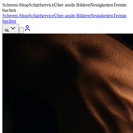
Scheren-Shop
Schärfservice
Über uns
In Bildern
Neuigkeiten
Termin
buchen
Scheren-Shop
Schärfservice
Über uns
In Bildern
Neuigkeiten
Termin
buchen
NL