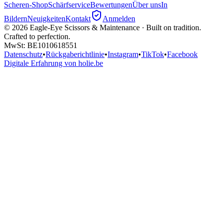
Scheren-Shop
Schärfservice
Bewertungen
Über uns
In
Bildern
Neuigkeiten
Kontakt
Anmelden
©
2026
Eagle-Eye Scissors & Maintenance · Built on tradition.
Crafted to perfection.
MwSt
: BE1010618551
Datenschutz
•
Rückgaberichtlinie
•
Instagram
•
TikTok
•
Facebook
Digitale Erfahrung von holie.be