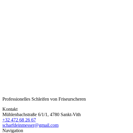
Bestand
16 auf Lager
Linie
Eagle-Eye Lance
Größe
5.8
Stahl
Japanischer VG-10-Stahl
Funktion
Slicing/Details
Menge
-
+
Zwischensumme
310,00 €
Professionelles Schleifen von Friseurscheren
Kontakt
Mühlenbachstraße 6/1/1, 4780 Sankt-Vith
+32 472 68 26 67
scharfdeinmesser@gmail.com
Navigation