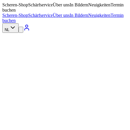
Scheren-Shop
Schärfservice
Über uns
In Bildern
Neuigkeiten
Termin
buchen
Scheren-Shop
Schärfservice
Über uns
In Bildern
Neuigkeiten
Termin
buchen
NL