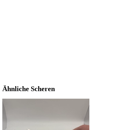
Bestand
6 auf Lager
Linie
Eagle-Eye Yasar
Größe
5.5
Stahl
ATS-314-Stahl
Funktion
Allrounder
Menge
-
+
Zwischensumme
410,00 €
Ähnliche Scheren