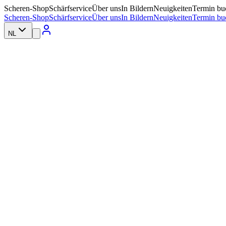
Scheren-Shop
Schärfservice
Über uns
In Bildern
Neuigkeiten
Termin bu
Scheren-Shop
Schärfservice
Über uns
In Bildern
Neuigkeiten
Termin bu
NL