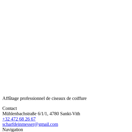
Stock
19 en stock
Ligne
Eagle-Eye Nero
Taille
5.5
Acier
Acier japonais VG-10
Fonction
Détails, slicing
Quantité
-
+
Sous-total
310,00 €
Affûtage professionnel de ciseaux de coiffure
Contact
Mühlenbachstraße 6/1/1, 4780 Sankt-Vith
+32 472 68 26 67
scharfdeinmesser@gmail.com
Navigation