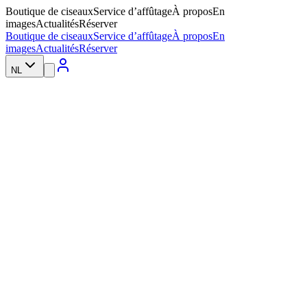
Boutique de ciseaux
Service d’affûtage
À propos
En
images
Actualités
Réserver
Boutique de ciseaux
Service d’affûtage
À propos
En
images
Actualités
Réserver
NL