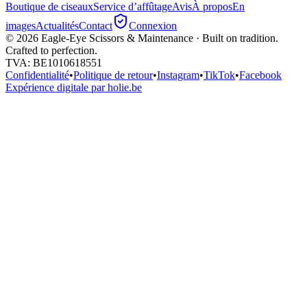
Boutique de ciseaux
Service d’affûtage
Avis
À propos
En
images
Actualités
Contact
Connexion
©
2026
Eagle-Eye Scissors & Maintenance · Built on tradition.
Crafted to perfection.
TVA
: BE1010618551
Confidentialité
•
Politique de retour
•
Instagram
•
TikTok
•
Facebook
Expérience digitale par holie.be