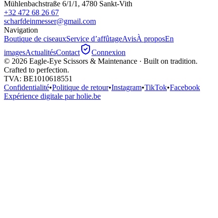
Mühlenbachstraße 6/1/1, 4780 Sankt-Vith
+32 472 68 26 67
scharfdeinmesser@gmail.com
Navigation
Boutique de ciseaux
Service d’affûtage
Avis
À propos
En
images
Actualités
Contact
Connexion
©
2026
Eagle-Eye Scissors & Maintenance · Built on tradition.
Crafted to perfection.
TVA
: BE1010618551
Confidentialité
•
Politique de retour
•
Instagram
•
TikTok
•
Facebook
Expérience digitale par holie.be