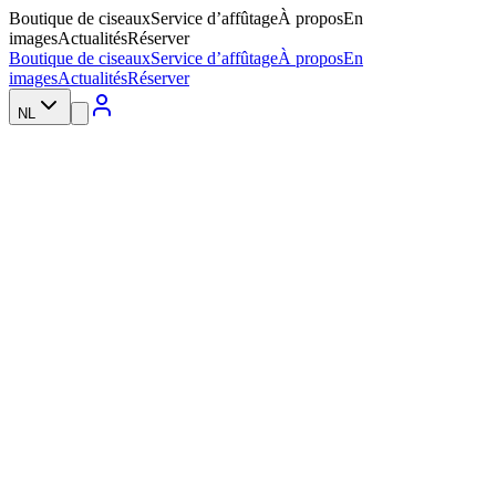
Boutique de ciseaux
Service d’affûtage
À propos
En
images
Actualités
Réserver
Boutique de ciseaux
Service d’affûtage
À propos
En
images
Actualités
Réserver
NL