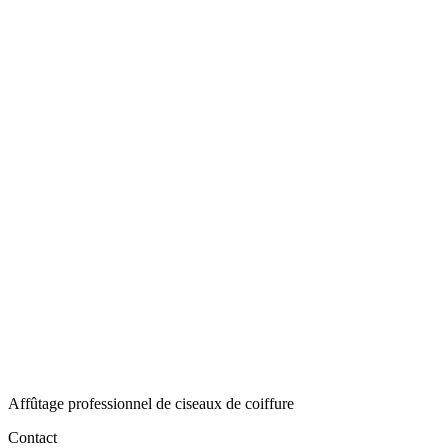
Stock
4 en stock
Ligne
Eagle-Eye Explore
Taille
6
Acier
Acier au cobalt
Fonction
Polyvalent
Quantité
-
+
Sous-total
220,00 €
Affûtage professionnel de ciseaux de coiffure
Contact