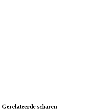
Voorraad
25 op voorraad
Lijn
Eagle-Eye solid
Afmeting
5.5
Staal
Japans 440C Hitachi-staal
Functie
Allround
Aantal
-
+
Subtotaal
€ 240,00
Gerelateerde scharen