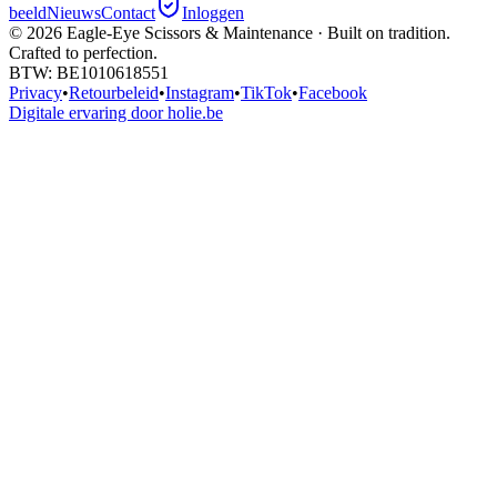
beeld
Nieuws
Contact
Inloggen
©
2026
Eagle-Eye Scissors & Maintenance · Built on tradition.
Crafted to perfection.
BTW
: BE1010618551
Privacy
•
Retourbeleid
•
Instagram
•
TikTok
•
Facebook
Digitale ervaring door holie.be