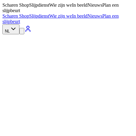
Scharen Shop
Slijpdienst
Wie zijn we
In beeld
Nieuws
Plan een
slijpbeurt
Scharen Shop
Slijpdienst
Wie zijn we
In beeld
Nieuws
Plan een
slijpbeurt
NL