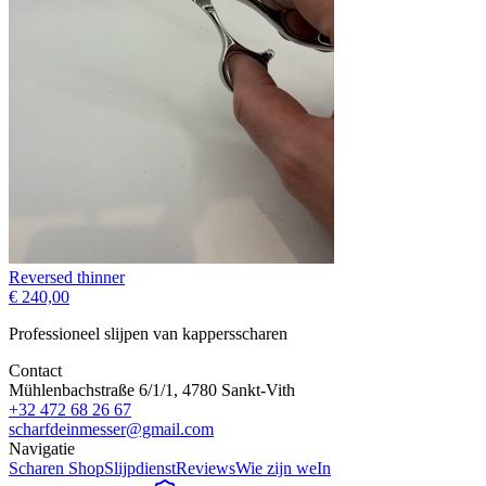
Reversed thinner
€ 240,00
Professioneel slijpen van kappersscharen
Contact
Mühlenbachstraße 6/1/1, 4780 Sankt-Vith
+32 472 68 26 67
scharfdeinmesser@gmail.com
Navigatie
Scharen Shop
Slijpdienst
Reviews
Wie zijn we
In