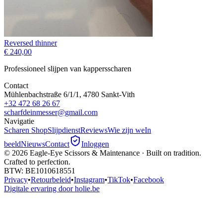
Reversed thinner
€ 240,00
Professioneel slijpen van kappersscharen
Contact
Mühlenbachstraße 6/1/1, 4780 Sankt-Vith
+32 472 68 26 67
scharfdeinmesser@gmail.com
Navigatie
Scharen Shop
Slijpdienst
Reviews
Wie zijn we
In
beeld
Nieuws
Contact
Inloggen
©
2026
Eagle-Eye Scissors & Maintenance · Built on tradition.
Crafted to perfection.
BTW
: BE1010618551
Privacy
•
Retourbeleid
•
Instagram
•
TikTok
•
Facebook
Digitale ervaring door holie.be