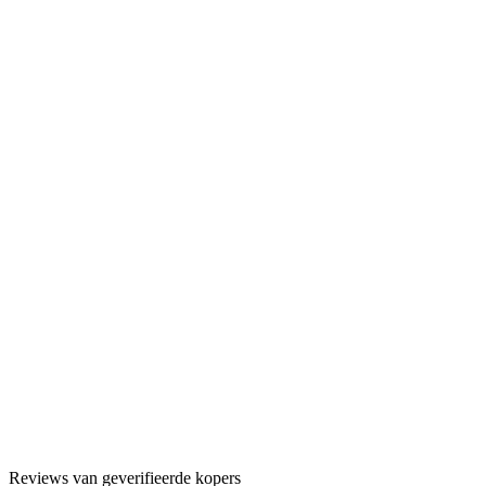
Voorraad
7 op voorraad
Lijn
Eagle-Eye solid
Afmeting
6.0
Staal
Japans 440C Hitachi-staal
Functie
Allround
Aantal
-
+
Subtotaal
€ 240,00
Reviews van geverifieerde kopers