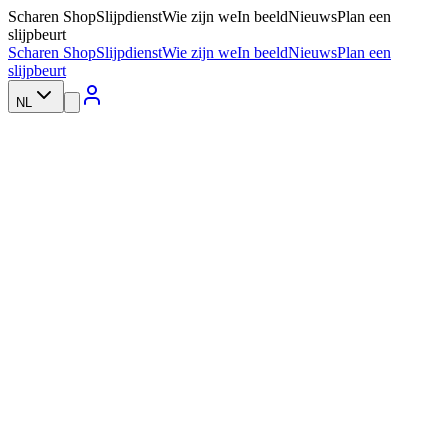
Scharen Shop
Slijpdienst
Wie zijn we
In beeld
Nieuws
Plan een
slijpbeurt
Scharen Shop
Slijpdienst
Wie zijn we
In beeld
Nieuws
Plan een
slijpbeurt
NL