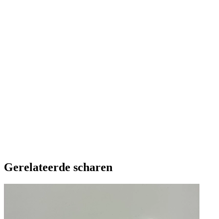
Voorraad
27 op voorraad
Lijn
Eagle-Eye solid
Afmeting
6 inch
Staal
Japans 440C Hitachi-staal
Functie
Volume weghalen
Aantal
-
+
Subtotaal
€ 240,00
Gerelateerde scharen