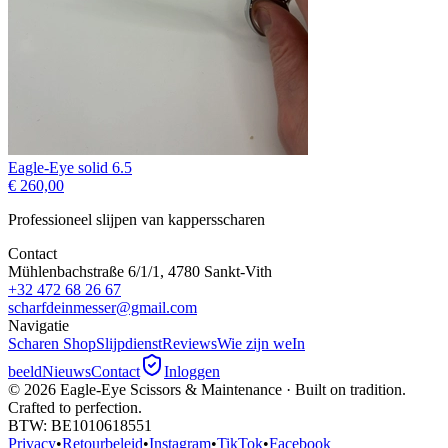
Eagle-Eye solid 6.5
€ 260,00
Professioneel slijpen van kappersscharen
Contact
Mühlenbachstraße 6/1/1, 4780 Sankt-Vith
+32 472 68 26 67
scharfdeinmesser@gmail.com
Navigatie
Scharen Shop
Slijpdienst
Reviews
Wie zijn we
In
beeld
Nieuws
Contact
Inloggen
©
2026
Eagle-Eye Scissors & Maintenance · Built on tradition.
Crafted to perfection.
BTW
: BE1010618551
Privacy
•
Retourbeleid
•
Instagram
•
TikTok
•
Facebook