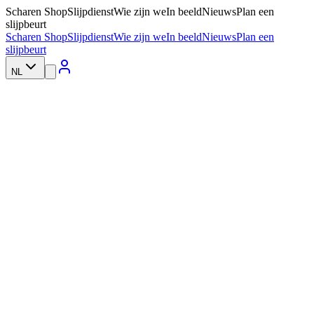
Scharen Shop
Slijpdienst
Wie zijn we
In beeld
Nieuws
Plan een
slijpbeurt
Scharen Shop
Slijpdienst
Wie zijn we
In beeld
Nieuws
Plan een
slijpbeurt
NL